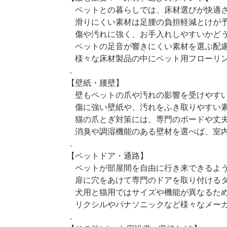
ペットとの暮らしでは、床材選びが快適
滑りにくい素材は足腰の負担軽減とけが
傷や汚れに強く、お手入れしやすいかどう
ペットの足音が響きにくい素材を選ぶ配慮
様々な床材製品の中にペット用フローリン
．
【壁紙・腰壁】
壁もペットの爪や汚れの影響を受けやす
傷に強い壁紙や、汚れをふき取りやすい素
猫の爪とぎ対策には、専門のボードや丈夫
消臭や調湿機能のある壁材を選べば、室内
．
【ペットドア・通路】
ペットが部屋間を自由に行き来できるよう
扉に穴をあけて専門のドアを取り付けるタ
犬用と猫用ではサイズや機能が異なるため
リクシルやパナソニックなど様々なメーカ
．