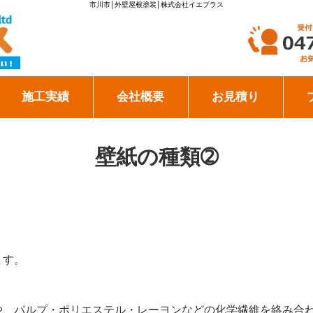
市川市│外壁屋根塗装│株式会社イエプラス
施工実績
会社概要
お見積り
壁紙の種類➁
ます。
や、パルプ・ポリエステル・レーヨンなどの化学繊維を絡み合