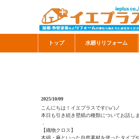
トップ
水廻りリフォーム
2025/10/09
こんにちは！イエプラスです(‘ω’)ノ
本日も引き続き壁紙の種類についてお話し
．
【織物クロス】
木綿・麻といった自然素材を使ったタイプ