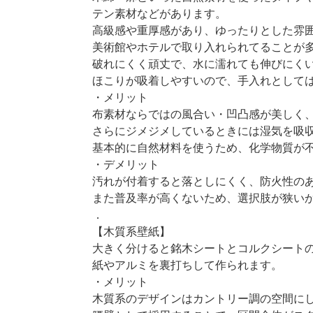
テン素材などがあります。
高級感や重厚感があり、ゆったりとした雰
美術館やホテルで取り入れられてることが
破れにくく頑丈で、水に濡れても伸びにく
ほこりが吸着しやすいので、手入れとして
・メリット
布素材ならではの風合い・凹凸感が美しく
さらにジメジメしているときには湿気を吸
基本的に自然材料を使うため、化学物質が
・デメリット
汚れが付着すると落としにくく、防火性の
また普及率が高くないため、選択肢が狭い
．
【木質系壁紙】
大きく分けると銘木シートとコルクシート
紙やアルミを裏打ちして作られます。
・メリット
木質系のデザインはカントリー調の空間に