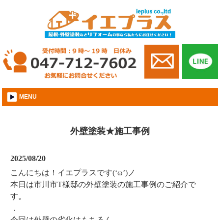
市川市│外壁屋根塗装│株式会社イエプラス
MENU
外壁塗装★施工事例
2025/08/20
こんにちは！イエプラスです(‘ω’)ノ
本日は市川市T様邸の外壁塗装の施工事例のご紹介で
す。
．
今回は外壁の劣化はもちろん、