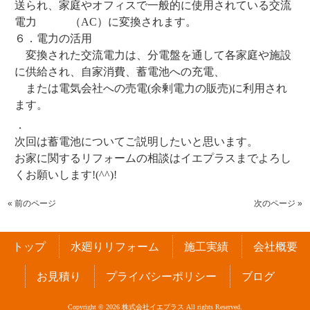
送られ、家庭やオフィスで一般的に使用されている交流
電力 （AC）に変換されます。
６．電力の活用
変換された交流電力は、分電盤を通して各家庭や施設
に供給され、自家消費、蓄電池への充電、
または電気会社への売電(余剰電力の販売)に利用され
ます。
．
次回は蓄電池についてご説明したいと思います。
お家に関するリフォームの相談はイエプラスまでよろし
くお願いします!(^^)!
« 前のページ
次のページ »
トップ
水廻りリフォーム
施工実績
会社概要
お見積り
プライバシーポリシー
ブログ
Copyright © 2026 株式会社イエプラス All rights Reserved.