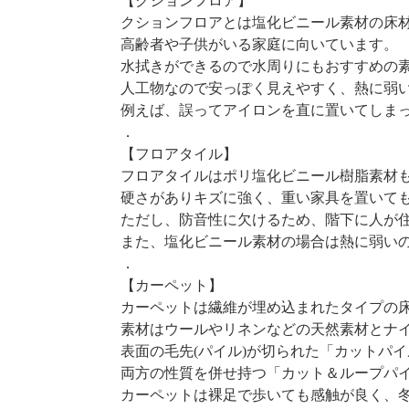
【クションフロア】
クションフロアとは塩化ビニール素材の床
高齢者や子供がいる家庭に向いています。
水拭きができるので水周りにもおすすめの
人工物なので安っぽく見えやすく、熱に弱
例えば、誤ってアイロンを直に置いてしま
．
【フロアタイル】
フロアタイルはポリ塩化ビニール樹脂素材
硬さがありキズに強く、重い家具を置いて
ただし、防音性に欠けるため、階下に人が
また、塩化ビニール素材の場合は熱に弱い
．
【カーペット】
カーペットは繊維が埋め込まれたタイプの
素材はウールやリネンなどの天然素材とナ
表面の毛先(パイル)が切られた「カットパ
両方の性質を併せ持つ「カット＆ループパ
カーペットは裸足で歩いても感触が良く、