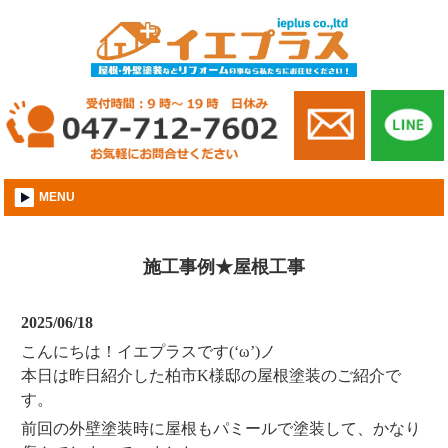
市川市│外壁屋根塗装│株式会社イエプラス
MENU
施工事例★屋根工事
2025/06/18
こんにちは！イエプラスです(‘ω’)ノ
本日は昨日紹介した柏市K様邸の屋根塗装のご紹介で
す。
前回の外壁塗装時に屋根もパミールで塗装して、かなり