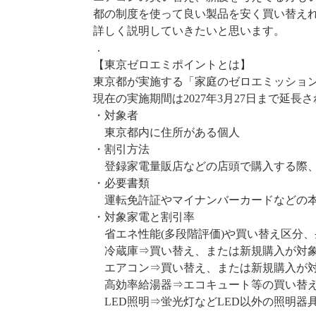
都の制度を使って良い製品を安く買い替え
詳しく説明していきたいと思います。
．
【東京ゼロエミポイントとは】
東京都が実施する「家庭のゼロエミッショ
現在の実施期間は2027年3月27日まで延長
・対象者
東京都内に住所がある個人
・割引方法
登録家電量販店などの店頭で購入する際、
・必要書類
運転免許証やマイナンバーカードなどの
・対象家電と割引率
省エネ性能(多段階評価)や買い替え区分、
冷蔵庫⇒買い替え、または新規購入が対象。
エアコン⇒買い替え、または新規購入が対象
高効率給湯器⇒エコキュート等の買い替えが
LED照明⇒蛍光灯などLED以外の照明器具か