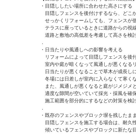
・目隠ししたい場所に合わせた高さにする
目隠しフェンスを後付けするなら、どこか
せっかくリフォームしても、フェンスが低
テラスに座っているときに道路からの視線
道路と敷地の高低差を考慮して高さを検討
．
・日当たりや風通しへの影響を考える
リフォームによって目隠しフェンスを後
室内や庭が暗くなって風通しが悪くなるリ
日当たりが悪くなることで草木が成長し
冬場には日差しが室内に入らなくて寒く
また、風通しが悪くなると庭がジメジメと
適度な隙間が空いていて採光・採風を確保
施工範囲を部分的にするなどの対策を検討
．
・既存のフェンスやブロック塀を残したま
目隠しフェンスを施工する場合は、耐久性
傾いているフェンスやブロックに新たな目