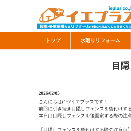
トップ
水廻りリフォーム
目隠
2026/02/05
こんにちは(^^)/イエプラスです！
前回に引き続き目隠しフェンスを後付けす
本日は目隠しフェンスを後図家する際の注
．
【目隠しフェンスを後付けする際の注意点